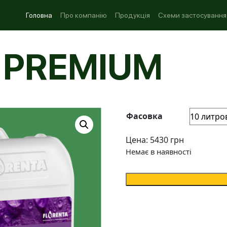
Головна
Про компанію
Продукція
Схеми застосування
 PREMIUM
Фасовка
Цена:
5430
грн
Немає в наявності