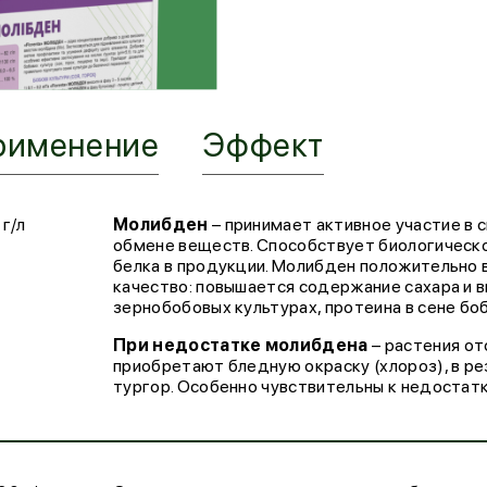
рименение
Эффект
 г/л
Молибден
– принимает активное участие в 
обмене веществ. Способствует биологическо
белка в продукции. Молибден положительно вл
качество: повышается содержание сахара и в
зернобобовых культурах, протеина в сене бобо
При недостатке молибдена
– растения от
приобретают бледную окраску (хлороз), в р
тургор. Особенно чувствительны к недостатк