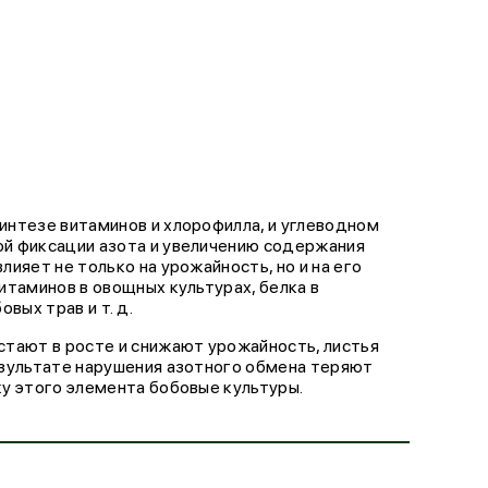
синтезе витаминов и хлорофилла, и углеводном
й фиксации азота и увеличению содержания
ияет не только на урожайность, но и на его
итаминов в овощных культурах, белка в
вых трав и т. д.
стают в росте и снижают урожайность, листья
езультате нарушения азотного обмена теряют
у этого элемента бобовые культуры.