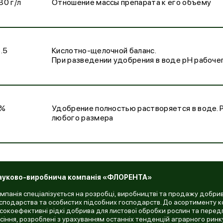
130 г/л
Отношение массы препарата к его объему
6.5
Кислотно-щелочной баланс.
При разведении удобрения в воде pH рабоче
0%
Удобрение полностью растворяется в воде. 
любого размера
ауково-виробнича компанія «ФЛОРЕНТА»
мпанія спеціалізується на розробці, виробництві та продажу добрив
сподарства та особистих підсобних господарств. До асортименту к
сокоефективні рідкі добрива для листової обробки рослин та перед
сіння, розроблені з урахуванням останніх тенденцій аграрного ринк