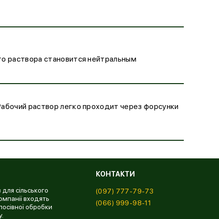
го раствора становится нейтральным
Рабочий раствор легко проходит через форсунки
КОНТАКТИ
 для сільського
(097) 777-79-73
омпанії входять
(066) 999-98-11
посівної обробки
у.