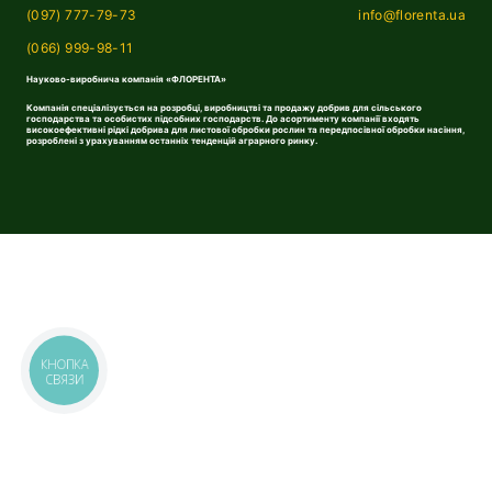
(097) 777-79-73
info@florenta.ua
(066) 999-98-11
Науково-виробнича компанія «ФЛОРЕНТА»
Компанія спеціалізується на розробці, виробництві та продажу добрив для сільського
господарства та особистих підсобних господарств. До асортименту компанії входять
високоефективні рідкі добрива для листової обробки рослин та передпосівної обробки насіння,
розроблені з урахуванням останніх тенденцій аграрного ринку.
КНОПКА
СВЯЗИ