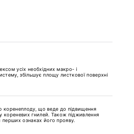
ксом усіх необхідних макро- і
истему, збільшує площу листкової поверхні
до коренеплоду, що веде до підвищення
ку кореневих гнилей. Також підживлення
 перших ознаках його прояву.