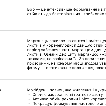
Бор — це інтенсивніше формування квіт
стійкість до бактеріальних і грибкових
Марганець впливає на синтез і вміст цу
листків у коренеплоди; підвищує стійк
період забезпеченості марганцем для ц
листків. Ознаки дефіциту марганцю: «ж
жилками, не зачіпаючи їх. За посиленн
прозорими, на їхньому місці згодом у
форму — вертикальне положення, пласт
а
Молібден – повноцінне живлення і цукр
🔹 Сприяє засвоєнню нітратного азоту
🔹 Активує обмін речовин і ріст корене
🔹 Покращує формування листового ап