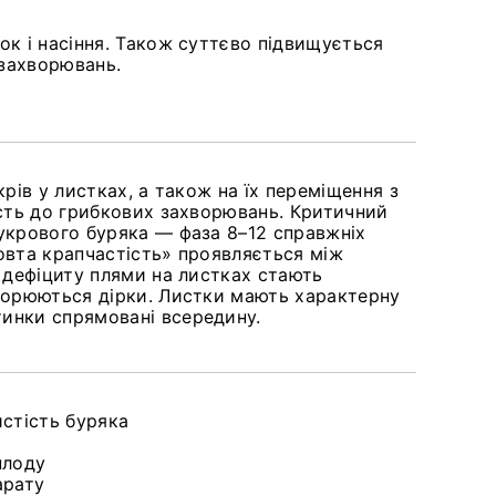
ок і насіння. Також суттєво підвищується
 захворювань.
крів у листках, а також на їх переміщення з
ість до грибкових захворювань. Критичний
укрового буряка — фаза 8–12 справжніх
овта крапчастість» проявляється між
я дефіциту плями на листках стають
творюються дірки. Листки мають характерну
инки спрямовані всередину.
истість буряка
плоду
арату