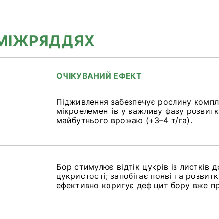
 МІЖРЯДДЯХ
ОЧІКУВАНИЙ ЕФЕКТ
а
Підживлення забезпечує рослину компле
мікроелементів у важливу фазу розвит
майбутнього врожаю (+3–4 т/га).
а
Бор стимулює відтік цукрів із листків 
цукристості; запобігає появі та розвит
ефективно коригує дефіцит бору вже пр