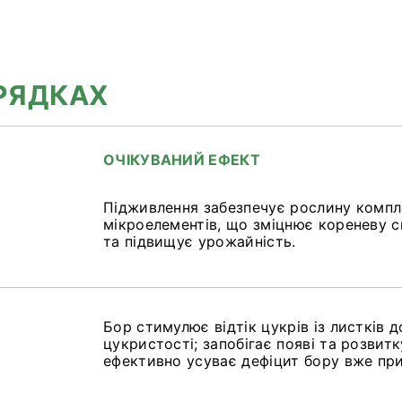
 РЯДКАХ
ОЧІКУВАНИЙ ЕФЕКТ
а
Підживлення забезпечує рослину компле
мікроелементів, що зміцнює кореневу с
та підвищує урожайність.
а
Бор стимулює відтік цукрів із листків 
цукристості; запобігає появі та розвит
ефективно усуває дефіцит бору вже при