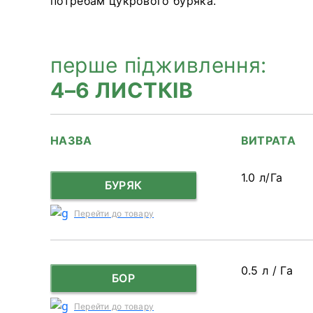
потребам цукрового буряка.
перше підживлення:
4–6 ЛИСТКІВ
НАЗВА
ВИТРАТА
1.0 л/Га
БУРЯК
Перейти до товару
0.5 л / Га
БОР
Перейти до товару