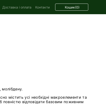
Кошик
(0)
Доставка і оплата
Контакти
, молібдену.
сно містить усі необхідні макроелементи та
об повністю відповідати базовим поживним