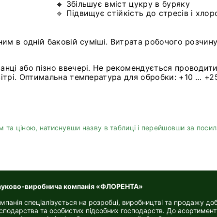
🔹 Збільшує вміст цукру в буряку
🔹 Підвищує стійкість до стресів і хлор
ним в одній баковій суміші. Витрата робочого розчин
ранці або пізно ввечері. Не рекомендується проводи
вітрі. Оптимальна температура для обробки: +10 … +2
 та ціною, натиснувши назву в таблиці і перейшовши за поси
ауково-виробнича компанія «ФЛОРЕНТА»
мпанія спеціалізується на розробці, виробництві та продажу до
сподарства та особистих підсобних господарств. До асортимент