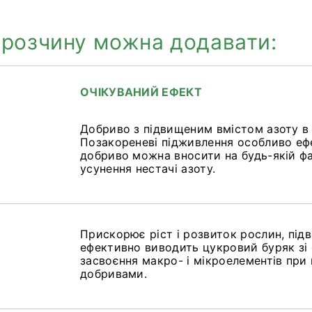
 розчину можна додавати:
ОЧІКУВАНИЙ ЕФЕКТ
а
Добриво з підвищеним вмістом азоту в 3
Позакореневі підживлення особливо ефек
добриво можна вносити на будь-якій ф
усунення нестачі азоту.
Прискорює ріст і розвиток рослин, під
ефективно виводить цукровий буряк зі 
засвоєння макро- і мікроелементів при 
добривами.