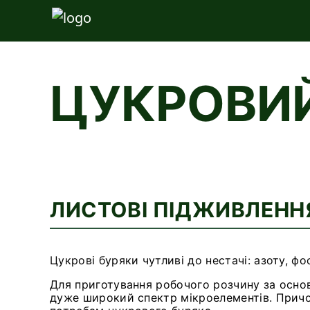
ЦУКРОВИЙ
ЛИСТОВІ
ПІДЖИВЛЕНН
Цукрові буряки чутливі до нестачі: азоту, фо
Для приготування робочого розчину за основ
дуже широкий спектр мікроелементів. Причо