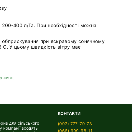
озу
у 200-400 л/Га. При необхідності можна
ти обприскування при яскравому сонячному
5 С. У цьому швидкість вітру має
ланням.
КОНТАКТИ
брив для сільського
(097) 777-79-73
у компанії входять
(066) 999-98-11