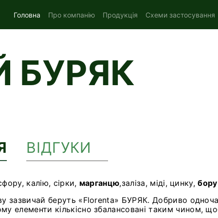
Головна
Про компанію
Продукція
Схеми застосування
 БУРЯК
Я
ВІДГУКИ
сфору, калію, сірки,
марганцю
,заліза, міді, цинку,
бору
у зазвичай беруть «Florenta» БУРЯК. Добриво одноча
му елементи кількісно збалансовані таким чином, щ