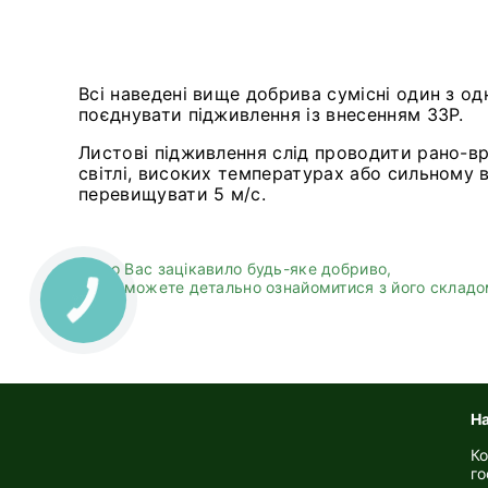
Всі наведені вище добрива сумісні один з од
поєднувати підживлення із внесенням ЗЗР.
Листові підживлення слід проводити рано-в
світлі, високих температурах або сильному 
перевищувати 5 м/с.
Якщо Вас зацікавило будь-яке добриво,
то Ви можете детально ознайомитися з його складом
Н
Ко
го