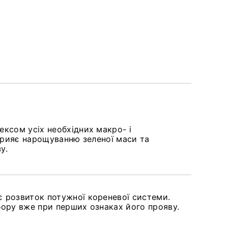
ксом усіх необхідних макро- і
Сприяє нарощуванню зеленої маси та
у.
 розвиток потужної кореневої системи.
бору вже при перших ознаках його прояву.