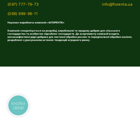
(097) 777-79-73
info@florenta.ua
(066) 999-98-11
Науково-виробнича компанія «ФЛОРЕНТА»
Компанія спеціалізується на розробці, виробництві та продажу добрив для сільського
господарства та особистих підсобних господарств. До асортименту компанії входять
високоефективні рідкі добрива для листової обробки рослин та передпосівної обробки насіння,
розроблені з урахуванням останніх тенденцій аграрного ринку.
КНОПКА
СВЯЗИ