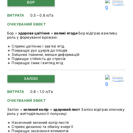
Перейти
БОР
до товару
ВИТРАТА
0.5 – 0.8 л/Га
ОЧІКУВАНИЙ ЕФЕКТ
Бор =
здорове цвітіння
+
великі ягоди
Бор відіграє важливу
роль у формуванні врожаю:
🔹 Сприяє цвітінню і зав’язі ягід
🔹 Покращує рух цукрів до плодів
🔹 Зміцнює тканини, менше деформацій
🔹 Підвищує стійкість до стресів
🔹 Покращує смак і вигляд ягід
Перейти
ЗАЛІЗО
до товару
ВИТРАТА
0.8 – 1.0 л/Га
ОЧІКУВАНИЙ ЕФЕКТ
Залізо =
зелений колір
+
здоровий лист
Залізо відіграє ключову
роль у життєдіяльності полуниці:
🔹 Насичений зелений колір листя
🔹 Сприяє диханню та обміну енергії
🔹 Покращує засвоєння елементів