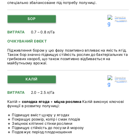
спеціально збалансоване під потребу полуниці.
Перейти
БОР
до товару
ВИТРАТА
0.7 – 0.8 л/Га
ОЧІКУВАНИЙ ЕФЕКТ
Підживлення бором у цю фазу позитивно впливає на якість ягід.
Також бор значно підвищує стійкість рослин до бактеріальних та
грибкових хвороб, що також позитивно відбивається на
майбутньому врожаї.
Перейти
КАЛІЙ
до товару
ВИТРАТА
2.0 – 2.5 л/Га
Калій =
солодка ягода
+
міцна рослина
Калій виконує ключові
функції в розвитку полуниці:
🔹 Підвищує вміст цукру у ягодах
🔹 Покращує розмір, колір і смак плодів
🔹 Зміцнює клітинні стінки рослини
🔹 Підвищує стійкість до посухи й морозу
🔹 Подовжує період плодоношення