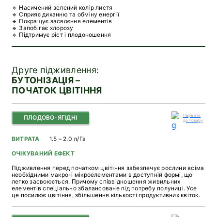
🔹 Насичений зелений колір листя
🔹 Сприяє диханню та обміну енергії
🔹 Покращує засвоєння елементів
🔹 Запобігає хлорозу
🔹 Підтримує ріст і плодоношення
Друге підживлення:
БУТОНІЗАЦІЯ –
ПОЧАТОК ЦВІТІННЯ
Перейти
ПЛОДОВО-ЯГІДНІ
до товару
ВИТРАТА
1.5 – 2.0 л/Га
ОЧІКУВАНИЙ ЕФЕКТ
Підживлення перед початком цвітіння забезпечує рослини всіма
необхідними макро-і мікроелементами в доступній формі, що
легко засвоюється. Причому співвідношення живильних
елементів спеціально збалансоване під потребу полуниці. Усе
це посилює цвітіння, збільшення кількості продуктивних квіток.