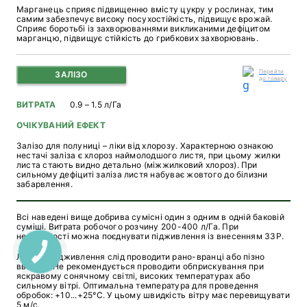
Марганець сприяє підвищенню вмісту цукру у рослинах, тим
самим забезпечує високу посухостійкість, підвищує врожай.
Сприяє боротьбі із захворюваннями викликаними дефіцитом
марганцю, підвищує стійкість до грибкових захворювань.
Перейти
ЗАЛІЗО
до товару
ВИТРАТА
0.9 – 1.5 л/Га
ОЧІКУВАНИЙ ЕФЕКТ
Залізо для полуниці – ліки від хлорозу. Характерною ознакою
нестачі заліза є хлороз наймолодшого листя, при цьому жилки
листа стають видно детально (міжжилковий хлороз). При
сильному дефіциті заліза листя набуває жовтого до білизни
забарвлення.
Всі наведені вище добрива сумісні один з одним в одній баковій
суміші. Витрата робочого розчину 200-400 л/Га. При
необхідності можна поєднувати підживлення із внесенням ЗЗР.
Листові підживлення слід проводити рано-вранці або пізно
ввечері. Не рекомендується проводити обприскування при
яскравому сонячному світлі, високих температурах або
сильному вітрі. Оптимальна температура для проведення
обробок: +10...+25°С. У цьому швидкість вітру має перевищувати
5 м/с.