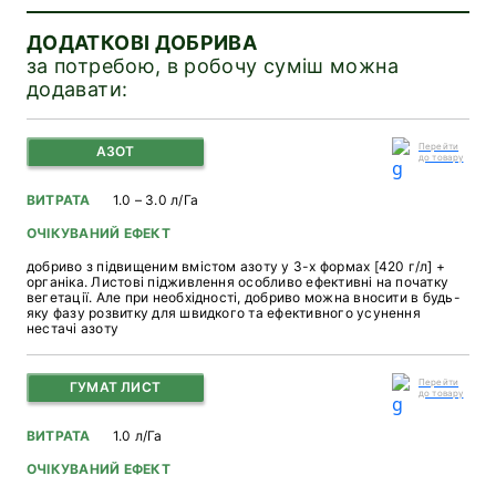
ДОДАТКОВІ ДОБРИВА
за потребою, в робочу суміш можна
додавати:
Перейти
АЗОТ
до товару
ВИТРАТА
1.0 – 3.0 л/Га
ОЧІКУВАНИЙ ЕФЕКТ
добриво з підвищеним вмістом азоту у 3-х формах [420 г/л] +
органіка. Листові підживлення особливо ефективні на початку
вегетації. Але при необхідності, добриво можна вносити в будь-
яку фазу розвитку для швидкого та ефективного усунення
нестачі азоту
Перейти
ГУМАТ ЛИСТ
до товару
ВИТРАТА
1.0 л/Га
ОЧІКУВАНИЙ ЕФЕКТ