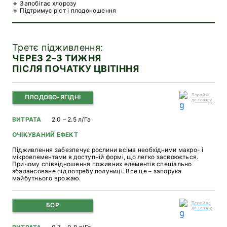
🔹 Запобігає хлорозу
🔹 Підтримує ріст і плодоношення
Третє підживлення:
ЧЕРЕЗ 2–3 ТИЖНЯ
ПІСЛЯ ПОЧАТКУ ЦВІТІННЯ
Перейти
ПЛОДОВО-ЯГІДНІ
до товару
ВИТРАТА
2.0 – 2.5 л/Га
ОЧІКУВАНИЙ ЕФЕКТ
Підживлення забезпечує рослини всіма необхідними макро- і
мікроелементами в доступній формі, що легко засвоюється.
Причому співвідношення поживних елементів спеціально
збалансоване під потребу полуниці. Все це – запорука
майбутнього врожаю.
Перейти
БОР
до товару