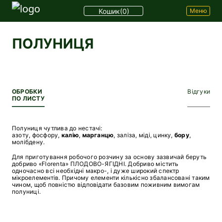
Кошик
(0)
Меню
ПОЛУНИЦЯ
ОБРОБКИ
Відгуки
ПО ЛИСТУ
Полуниця чутлива до нестачі:
азоту, фосфору,
калію
,
марганцю
, заліза, міді, цинку,
бору
,
молібдену.
Для приготування робочого розчину за основу зазвичай беруть
добриво «Florenta» ПЛОДОВО-ЯГІДНІ. Добриво містить
одночасно всі необхідні макро-, і дуже широкий спектр
мікроелементів. Причому елементи кількісно збалансовані таким
чином, щоб повністю відповідати базовим поживним вимогам
полуниці.