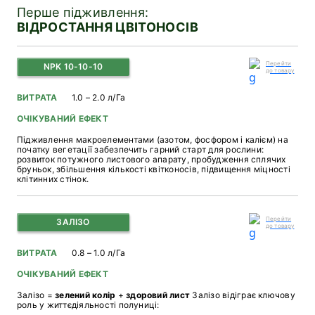
Перше підживлення:
ВІДРОСТАННЯ ЦВІТОНОСІВ
Перейти
NPK 10-10-10
до товару
ВИТРАТА
1.0 – 2.0 л/Га
ОЧІКУВАНИЙ ЕФЕКТ
Підживлення макроелементами (азотом, фосфором і калієм) на
початку вегетації забезпечить гарний старт для рослини:
розвиток потужного листового апарату, пробудження сплячих
бруньок, збільшення кількості квітконосів, підвищення міцності
клітинних стінок.
Перейти
ЗАЛІЗО
до товару
ВИТРАТА
0.8 – 1.0 л/Га
ОЧІКУВАНИЙ ЕФЕКТ
Залізо =
зелений колір
+
здоровий лист
Залізо відіграє ключову
роль у життєдіяльності полуниці: