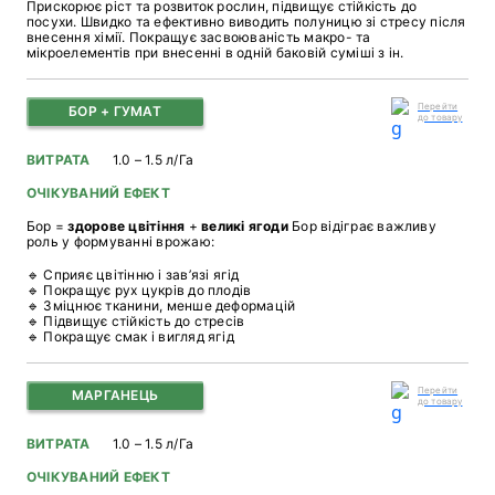
Прискорює ріст та розвиток рослин, підвищує стійкість до
посухи. Швидко та ефективно виводить полуницю зі стресу після
внесення хімії. Покращує засвоюваність макро- та
мікроелементів при внесенні в одній баковій суміші з ін.
Перейти
БОР + ГУМАТ
до товару
ВИТРАТА
1.0 – 1.5 л/Га
ОЧІКУВАНИЙ ЕФЕКТ
Бор =
здорове цвітіння
+
великі ягоди
Бор відіграє важливу
роль у формуванні врожаю:
🔹 Сприяє цвітінню і зав’язі ягід
🔹 Покращує рух цукрів до плодів
🔹 Зміцнює тканини, менше деформацій
🔹 Підвищує стійкість до стресів
🔹 Покращує смак і вигляд ягід
Перейти
МАРГАНЕЦЬ
до товару
ВИТРАТА
1.0 – 1.5 л/Га
ОЧІКУВАНИЙ ЕФЕКТ