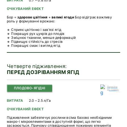
ВИТРАТА
0.7 – 0.8 л/Га
ОЧІКУВАНИЙ ЕФЕКТ
Бор =
здорове цвітіння
+
великі ягоди
Бор відіграє важливу
роль у формуванні врожаю:
🔹 Сприяє цвітінню і зав’язі ягід
🔹 Покращує рух цукрів до плодів
🔹 Зміцнює тканини, менше деформацій
🔹 Підвищує стійкість до стресів
🔹 Покращує смак і вигляд ягід
Четверте підживлення:
ПЕРЕД ДОЗРІВАННЯМ ЯГІД
Перейти
ПЛОДОВО-ЯГІДНІ
до товару
ВИТРАТА
2.0 – 2.5 л/Га
ОЧІКУВАНИЙ ЕФЕКТ
Підживлення забезпечує рослини всіма базово необхідними
макро-і мікроелементами в доступній формі, що легко
засвоюється. Причому співвідношення поживних елементів